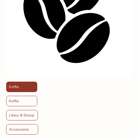
Koffie
Koffie
Likeur & Siroop
Accessoires