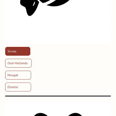
Snoep
Oud-Hollands
Nougat
Diverse