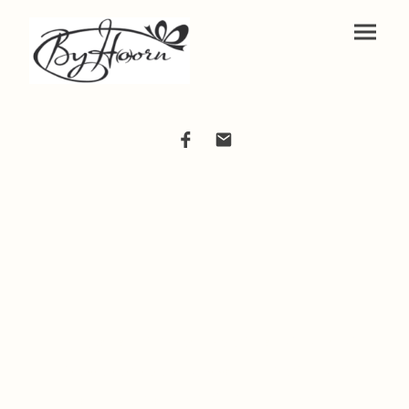
ByH(o)orn biedt een zorgvuldig
geselecteerd assortiment van
koffie ( bonen & gemalen ),