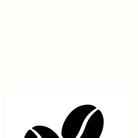
thee, chocolade, bonbons & diverse
accessoires.
Geschenkpakketten ( kunnen
eventueel op wens gemaakt
worden ).